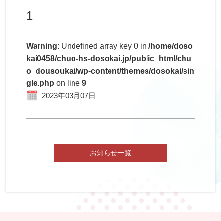
1
Warning
: Undefined array key 0 in
/home/doso
kai0458/chuo-hs-dosokai.jp/public_html/chu
o_dousoukai/wp-content/themes/dosokai/sin
gle.php
on line
9
2023年03月07日
お知らせ一覧